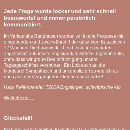
Empfehlung
in
Jede Frage wurde locker und sehr schnell
Sachen
beantwortet und immer persönlich
Kompetenz
kommuniziert.
und
Aufmerksamkeit.
Im Verlauf alle Bauphasen wurden wir in alle Prozesse mit
eingebunden und zwar während der gesamten Bauzeit von
12 Wochen. Die handwerklichen Leistungen wurden
abgestimmt auf unsere eng standardisierten Tagesabläufe,
ohne dass wir große Beeinträchtigung unsere
Tagesgeschäftes verspürten. Ein Lob auch an die
Monteure! Sympathisch und unkompliziert so wie ich es
noch aus der Vergangenheit kenne und schätze!
Hack Reifenhandel, 72829 Engstingen, schwäbische Alb
Jede
Weiterlesen …
Frage
wurde
locker
Glücksfall!
und
sehr
Ich habe am Nachmittag Kontakt mit GD aufgenommen und