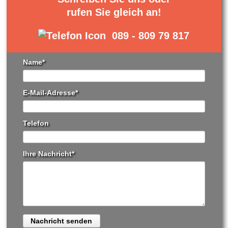
rufen Sie gleich an!
089 - 809 79 817
Pflichtfeld
Name
*
Pflichtfeld
E-Mail-Adresse
*
Telefon
Pflichtfeld
Ihre Nachricht
*
Nachricht senden