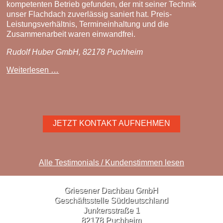
kompetenten Betrieb gefunden, der mit seiner Technik
unser Flachdach zuverlässig saniert hat. Preis-
Leistungsverhältnis, Termineinhaltung und die
Zusammenarbeit waren einwandfrei.
Rudolf Huber GmbH, 82178 Puchheim
In
Weiterlesen …
GD-
Dachsysteme
haben
wir
einen
JETZT KONTAKT AUFNEHMEN
kompetenten
Betrieb
gefunden
...
Alle Testimonials / Kundenstimmen lesen
Griesener Dachbau GmbH
Geschäftsstelle Süddeutschland
Junkersstraße 1
82178 Puchheim