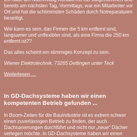
schnell
bereits am nächsten Tag, Vormittags, war ein Mitarbeiter vor
beantwortet
Ort und hat die schlimmsten Schäden durch Notreparaturen
und
beseitigt.
immer
persönlich
Wie kann es sein, das Firmen die 5 km entfernt sind,
kommuniziert.
langsamer und unflexibler sind, als eine Firma die 250 km
entfernt ist??
Das alles scheint ein stimmiges Konzept zu sein.
Wiener Elektrotechnik, 73265 Dettingen unter Teck
Glücksfall!
Weiterlesen …
In GD-Dachsysteme haben wir einen
kompetenten Betrieb gefunden ...
In Boom-Zeiten für die Bauindustrie ist es extrem schwer
einen zuverlässigen Betrieb zu finden, der auch
Dachsanierungen durchführt und nicht nur „neue“ Dächer
verlegen möchte. In GD-Dachsysteme haben wir einen