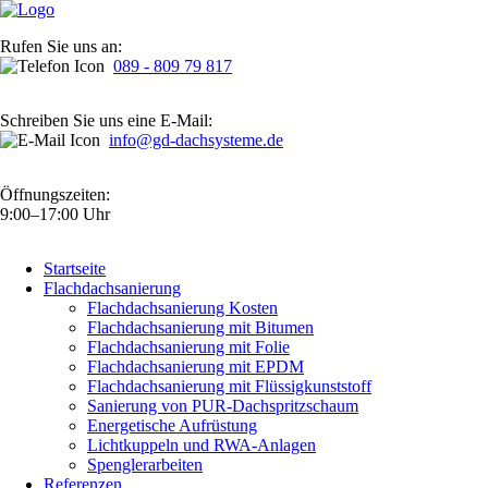
Rufen Sie uns an:
089 - 809 79 817
Schreiben Sie uns eine E-Mail:
info@gd-dachsysteme.de
Öffnungszeiten:
9:00–17:00 Uhr
Navigation
Startseite
überspringen
Flachdachsanierung
Flachdachsanierung Kosten
Flachdachsanierung mit Bitumen
Flachdachsanierung mit Folie
Flachdachsanierung mit EPDM
Flachdachsanierung mit Flüssigkunststoff
Sanierung von PUR-Dachspritzschaum
Energetische Aufrüstung
Lichtkuppeln und RWA-Anlagen
Spenglerarbeiten
Referenzen